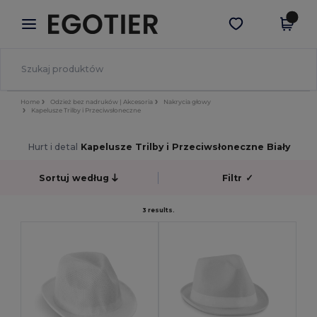
×
Aplikacja Egotier
Pobierz app
Lepsze ceny w aplikacji!
Home
Odzież bez nadruków | Akcesoria
Nakrycia głowy
Kapelusze Trilby i Przeciwsłoneczne
Hurt i detal
Kapelusze Trilby i Przeciwsłoneczne Biały
Sortuj według
Filtr
✓
3 results.