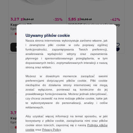
3,27 zł
5,85 zł
-35%
-42%
5,04 zł
10,05 zł
Kapelusz PP
WOOGIE Kapelusz poliestrowy
Egotier 99427
GiftRetail MO9342
+2 kolory
+3 kolory
Używamy plików cookie
Nasza strona internetowa wykorzystuje zarówno własne, jak
i zewnętrzne pliki cookie w celu poprawy ogólnej
Dodaj Do Koszyka
Dodaj Do Koszyka
funkcjonalności, zapamiętywania Twoich preferencji,
analizowania wydajności witryny oraz zapewnienia
płynnego i spersonalizowanego przeglądania, w tym
dopasowanych treści, zoptymalizowanych interakcji z naszą
stroną oraz reklam.
Możesz w dowolnym momencie zarządzać swoimi
preferencjami dotyczącymi plików cookie. Pliki cookie
niezbędne do działania strony internetowej nie mogą
zostać wyłączone, ponieważ są konieczne do jej
prawidłowego funkcjonowania. Możesz jednak zdecydować,
czy chcesz zezwolić na inne rodzaje plików cookie, takie jak
te wykorzystywane do personalizacji, analizy i celów
reklamowych.
3,75 zł
-35%
5,81 zł
Aby uzyskać więcej informacji na temat sposobu, w jaki
Kapelusz poliestrowy typu panama
korzystamy z plików cookie, zarządzania nimi oraz plików
Egotier 99453
cookie stron trzecich, zapoznaj się z naszą
Polityką plików
cookie
oraz
Privacy Policy
.