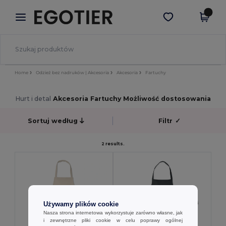
×
Aplikacja Egotier
Pobierz app
Lepsze ceny w aplikacji!
Home
Odzież bez nadruków | Akcesoria
Akcesoria
Fartuchy
Hurt i detal
Akcesoria Fartuchy Możliwość dostosowania
Sortuj według
Filtr
✓
2 results.
Używamy plików cookie
Nasza strona internetowa wykorzystuje zarówno własne, jak
i zewnętrzne pliki cookie w celu poprawy ogólnej