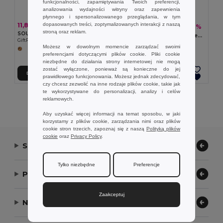
funkcjonalności, zapamiętywania Twoich preferencji,
analizowania wydajności witryny oraz zapewnienia
płynnego i spersonalizowanego przeglądania, w tym
dopasowanych treści, zoptymalizowanych interakcji z naszą
11,86 zł
19,85 zł
-46%
36,55 zł
stroną oraz reklam.
SOUS Fartuch z bawełny z recyklingu
CUINA Fartuch z bawełny z recyklingu
GiftRetail MO2570
GiftRetail MO2265
Możesz w dowolnym momencie zarządzać swoimi
preferencjami dotyczącymi plików cookie. Pliki cookie
niezbędne do działania strony internetowej nie mogą
zostać wyłączone, ponieważ są konieczne do jej
Dodaj Do Koszyka
Dodaj Do Koszyka
prawidłowego funkcjonowania. Możesz jednak zdecydować,
czy chcesz zezwolić na inne rodzaje plików cookie, takie jak
te wykorzystywane do personalizacji, analizy i celów
Wyświetlanie Wszystkich Produktów.
reklamowych.
Aby uzyskać więcej informacji na temat sposobu, w jaki
korzystamy z plików cookie, zarządzania nimi oraz plików
cookie stron trzecich, zapoznaj się z naszą
Polityką plików
cookie
oraz
Privacy Policy
.
Skontaktuj się z nami
Tylko niezbędne
Preferencje
Pozwól nam pomóc
Zaakceptuj
Nasza firma