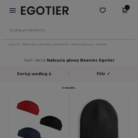
×
Aplikacja Egotier
Pobierz app
Lepsze ceny w aplikacji!
Home
Odzież bez nadruków | Akcesoria
Nakrycia głowy
Beanies
Hurt i detal
Nakrycia głowy Beanies Egotier
Sortuj według
Filtr
✓
3 results.