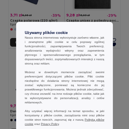
3,71 zł
9,28 zł
-39%
-29%
6,05 zł
13,03 zł
Czapka polarowa (220 g/m²)
Czapka unisex z poliestru pochodzącego (100% rPET)
Egotier 99018
Egotier 99039
Używamy plików cookie
Nasza strona internetowa wykorzystuje zarówno własne, jak
i zewnętrzne pliki cookie w celu poprawy ogólnej
Dodaj Do Koszyka
Dodaj Do Koszyka
funkcjonalności, zapamiętywania Twoich preferencji,
analizowania wydajności witryny oraz zapewnienia
płynnego i spersonalizowanego przeglądania, w tym
dopasowanych treści, zoptymalizowanych interakcji z naszą
stroną oraz reklam.
Możesz w dowolnym momencie zarządzać swoimi
preferencjami dotyczącymi plików cookie. Pliki cookie
niezbędne do działania strony internetowej nie mogą
zostać wyłączone, ponieważ są konieczne do jej
prawidłowego funkcjonowania. Możesz jednak zdecydować,
czy chcesz zezwolić na inne rodzaje plików cookie, takie jak
te wykorzystywane do personalizacji, analizy i celów
reklamowych.
9,72 zł
-25%
12,99 zł
Aby uzyskać więcej informacji na temat sposobu, w jaki
Dwuwarstwowa czapka unisex poliestru pochodzącego (100% rPET)
korzystamy z plików cookie, zarządzania nimi oraz plików
Egotier 99038
cookie stron trzecich, zapoznaj się z naszą
Polityką plików
cookie
oraz
Privacy Policy
.