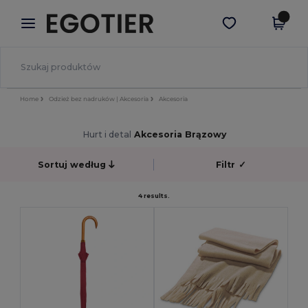
×
Aplikacja Egotier
Pobierz app
Lepsze ceny w aplikacji!
Home
Odzież bez nadruków | Akcesoria
Akcesoria
Hurt i detal
Akcesoria Brązowy
Sortuj według
Filtr
✓
4 results.