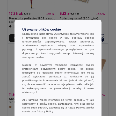
17,23 zł
6,13 zł
-26%
-36%
23,16 zł
9,64 zł
Parasol z poliestru 190T z automatycznym otwieraniem
Polarowy scraf (200 g/m²)
Egotier 99116
Egotier 99011
+7 kolory
+3 kolory
Używamy plików cookie
Nasza strona internetowa wykorzystuje zarówno własne, jak
i zewnętrzne pliki cookie w celu poprawy ogólnej
Dodaj Do Koszyka
Dodaj Do Koszyka
funkcjonalności, zapamiętywania Twoich preferencji,
analizowania wydajności witryny oraz zapewnienia
płynnego i spersonalizowanego przeglądania, w tym
dopasowanych treści, zoptymalizowanych interakcji z naszą
stroną oraz reklam.
Możesz w dowolnym momencie zarządzać swoimi
preferencjami dotyczącymi plików cookie. Pliki cookie
niezbędne do działania strony internetowej nie mogą
zostać wyłączone, ponieważ są konieczne do jej
prawidłowego funkcjonowania. Możesz jednak zdecydować,
czy chcesz zezwolić na inne rodzaje plików cookie, takie jak
te wykorzystywane do personalizacji, analizy i celów
reklamowych.
11,86 zł
23,00 zł
-21%
29,05 zł
SOUS Fartuch z bawełny z recyklingu
Aby uzyskać więcej informacji na temat sposobu, w jaki
Goya 53562
GiftRetail MO2570
korzystamy z plików cookie, zarządzania nimi oraz plików
Szalik akrylowy o dotyku jak kaszmir PARWA
cookie stron trzecich, zapoznaj się z naszą
Polityką plików
cookie
oraz
Privacy Policy
.