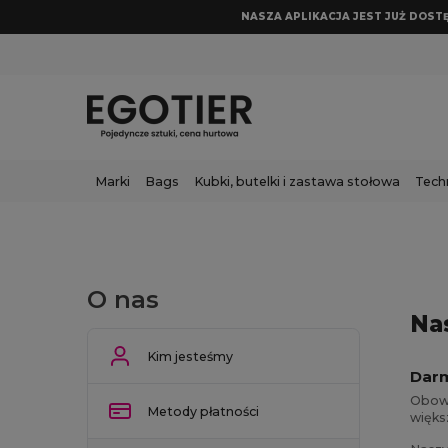
NASZA APLIKACJA JEST JUŻ DOSTĘP
Marki
Bags
Kubki, butelki i zastawa stołowa
Tech
O nas
Na
Kim jesteśmy
Darm
Obow
Metody płatności
więks