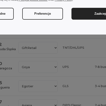
DPD Polska
3-4 bu
ędne
Preferencje
Zaakcep
DHL Eco
3-4 bu
DHL Express
24h-48
2
TNT/DHL/UPS
Ruda Śląska
0
UPS
7-8 bu
Zaragoza
5
GLS
3-4 bu
igueira
7
DPD Classic
2-4 bu