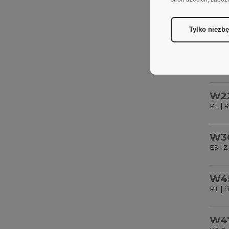
Tylko niezb
W2
PL | 
W3
ES | 
W4
PT | F
W4