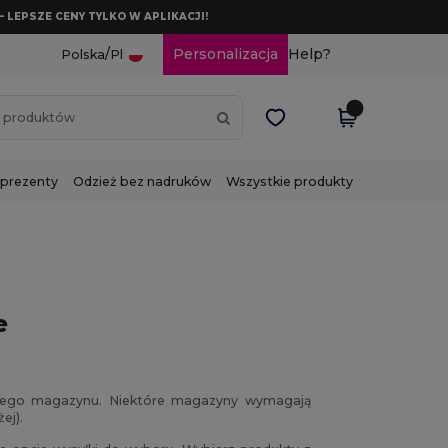
– LEPSZE CENY TYLKO W APLIKACJI!
/
Personalizacja
Help?
Polska
Pl
 prezenty
Odzież bez nadruków
Wszystkie produkty
e
mego magazynu. Niektóre magazyny wymagają
ej).