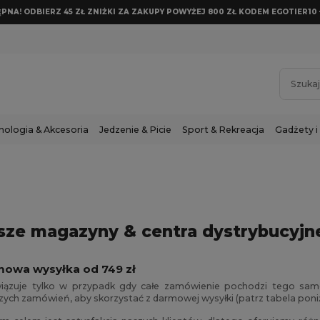
NA! ODBIERZ 45 ZŁ ZNIŻKI ZA ZAKUPY POWYŻEJ 800 ZŁ KODEM EGOTIER10 
nologia & Akcesoria
Jedzenie & Picie
Sport & Rekreacja
Gadżety i
sze magazyny & centra dystrybucyjn
owa wysyłka od 749 zł
iązuje tylko w przypadk gdy całe zamówienie pochodzi tego sa
zych zamówień, aby skorzystać z darmowej wysyłki (patrz tabela poniż