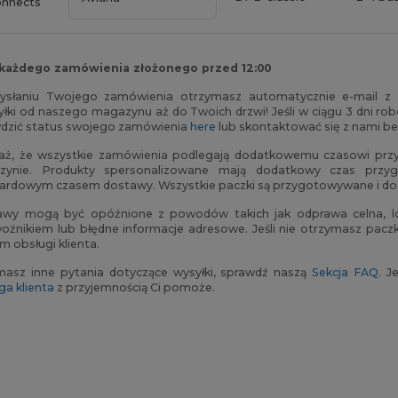
onnects
 każdego zamówienia złożonego przed 12:00
słaniu Twojego zamówienia otrzymasz automatycznie e-mail z n
yłki od naszego magazynu aż do Twoich drzwi! Jeśli w ciągu 3 dni r
dzić status swojego zamówienia
here
lub skontaktować się z nami b
ż, że wszystkie zamówienia podlegają dodatkowemu czasowi prz
zynie. Produkty spersonalizowane mają dodatkowy czas prz
ardowym czasem dostawy. Wszystkie paczki są przygotowywane i dost
wy mogą być opóźnione z powodów takich jak odprawa celna, lo
oźnikiem lub błędne informacje adresowe. Jeśli nie otrzymasz paczk
m obsługi klienta.
 masz inne pytania dotyczące wysyłki, sprawdź naszą
Sekcja FAQ
. J
ga klienta
z przyjemnością Ci pomoże.