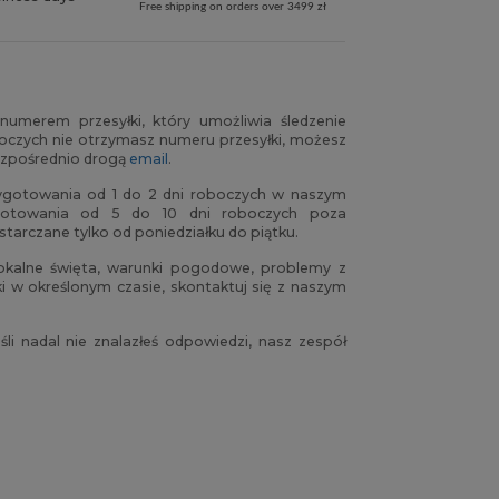
Free shipping on orders over 3499 zł
umerem przesyłki, który umożliwia śledzenie
oboczych nie otrzymasz numeru przesyłki, możesz
ezpośrednio drogą
email
.
ygotowania od 1 do 2 dni roboczych w naszym
ygotowania od 5 do 10 dni roboczych poza
arczane tylko od poniedziałku do piątku.
kalne święta, warunki pogodowe, problemy z
i w określonym czasie, skontaktuj się z naszym
eśli nadal nie znalazłeś odpowiedzi, nasz zespół