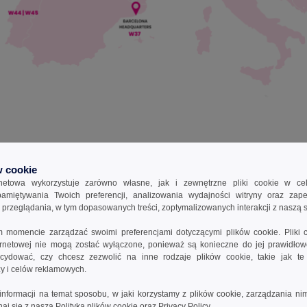
 cookie
ennie staramy się, aby wszystkie Twoje zamówienia dotarły na czas
któw w wyznaczonym czasie dostawy, będziemy pracować nad wyjaś
rnetowa wykorzystuje zarówno własne, jak i zewnętrzne pliki cookie w ce
ojdzie ponownie.
apamiętywania Twoich preferencji, analizowania wydajności witryny oraz zap
rzeglądania, w tym dopasowanych treści, zoptymalizowanych interakcji z naszą s
ej znajduje się orientacyjna tabela naszych harmonogramów wysyłek i
momencie zarządzać swoimi preferencjami dotyczącymi plików cookie. Pliki 
ternetowej nie mogą zostać wyłączone, ponieważ są konieczne do jej prawidło
azyn
Marki
Transporter*
Delay
ydować, czy chcesz zezwolić na inne rodzaje plików cookie, takie jak t
izy i celów reklamowych.
DPD Pickup
3-4 bu
informacji na temat sposobu, w jaki korzystamy z plików cookie, zarządzania nim
aint Vigor
naj się z naszą
Polityką plików cookie
oraz
Privacy Policy
.