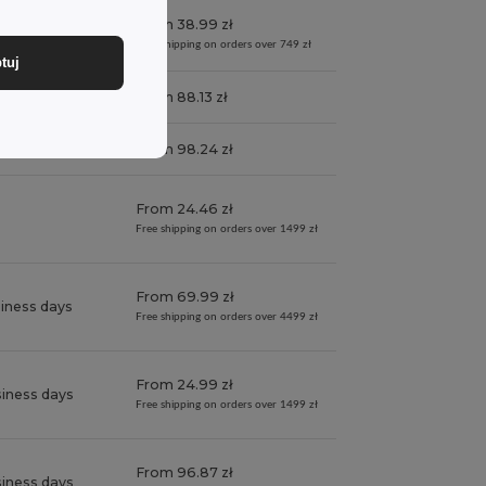
From 38.99 zł
siness days
Free shipping on orders over 749 zł
tuj
siness days
From 88.13 zł
h (business days)
From 98.24 zł
From 24.46 zł
Free shipping on orders over 1499 zł
From 69.99 zł
siness days
Free shipping on orders over 4499 zł
From 24.99 zł
siness days
Free shipping on orders over 1499 zł
From 96.87 zł
siness days