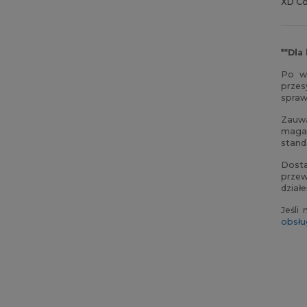
XD C
**Dla
Po wy
przes
spraw
Zauwa
maga
stand
Dosta
przew
działe
Jeśli
obsłu