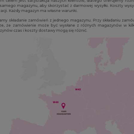
m celem jest satysfakcja naszych klientów, dlatego oferujemy różn
samego magazynu, aby skorzystać z darmowej wysyłki. Koszty wysyłk
izacji. Każdy magazyn ma własne warunki.
amy składanie zamówień z jednego magazynu. Przy składaniu zamówi
e, że zamówienie może być wysłane z różnych magazynów w kilk
ynów czas i koszty dostawy mogą się różnić.