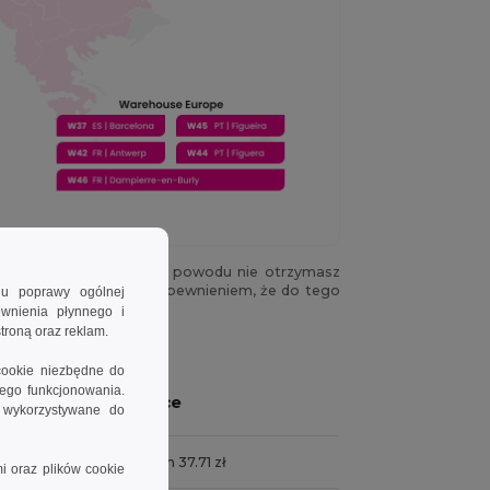
. Jeśli jednak z jakiegoś powodu nie otrzymasz
nieniem przyczyny i zapewnieniem, że do tego
lu poprawy ogólnej
ewnienia płynnego i
troną oraz reklam.
 kosztów.
cookie niezbędne do
wego funkcjonowania.
Price
e wykorzystywane do
siness days
From 37.71 zł
i oraz plików cookie