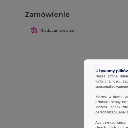
Zamówienie
Śledź zamówienie
Używamy plików
Codzi
produ
Nasza strona inte
nie d
funkcjonalności, z
spersonalizowanego p
Poniż
Możesz w dowolnym 
działania strony in
Mag
Możesz jednak zdec
personalizacji, anal
W2
Aby uzyskać więcej 
FR | S
stron trzecich, zapoz